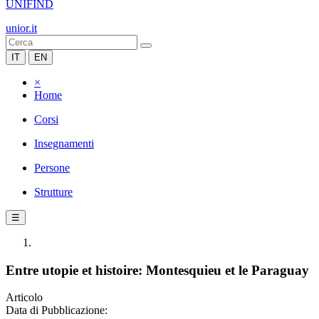
UNIFIND
unior.it
IT
EN
×
Home
Corsi
Insegnamenti
Persone
Strutture
☰
Entre utopie et histoire: Montesquieu et le Paraguay
Articolo
Data di Pubblicazione: