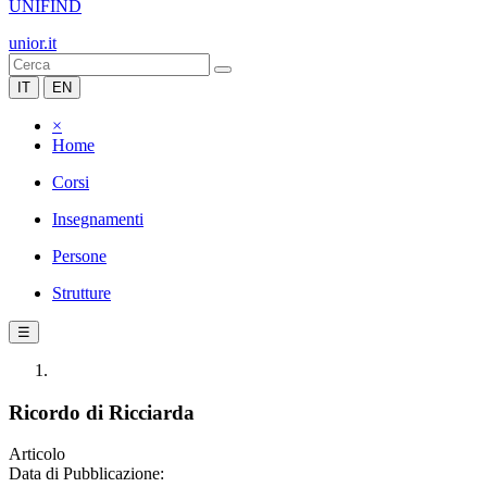
UNIFIND
unior.it
IT
EN
×
Home
Corsi
Insegnamenti
Persone
Strutture
☰
Ricordo di Ricciarda
Articolo
Data di Pubblicazione: