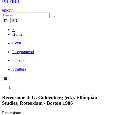
UNIFIND
unior.it
IT
EN
×
Home
Corsi
Insegnamenti
Persone
Strutture
☰
Recensione di G. Goldenberg (ed.), Ethiopian
Studies, Rotterdam - Boston 1986
Recensione