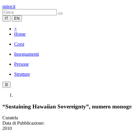
unior.it
IT
EN
×
Home
Corsi
Insegnamenti
Persone
Strutture
☰
“Sustaining Hawaiian Sovereignty”, numero monografi
Curatela
Data di Pubblicazione:
2010