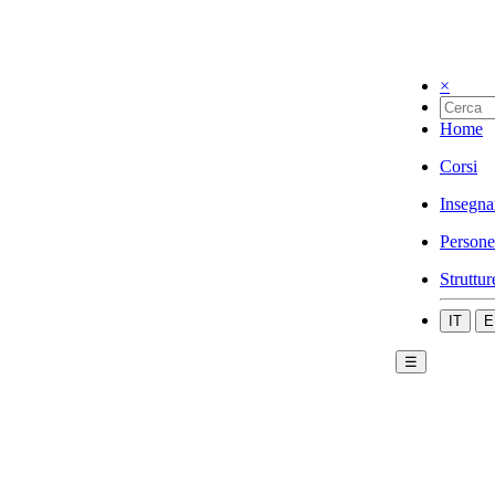
×
Home
Corsi
Insegna
Persone
Struttur
IT
E
☰