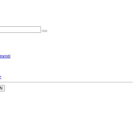
menti
e
N