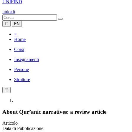
UNIFIND
unior.it
IT
EN
×
Home
Corsi
Insegnamenti
Persone
Strutture
☰
About Qur’anic narratives: a review article
Articolo
Data di Pubblicazione: