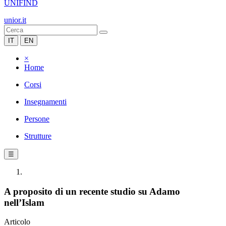
UNIFIND
unior.it
IT
EN
×
Home
Corsi
Insegnamenti
Persone
Strutture
☰
A proposito di un recente studio su Adamo
nell’Islam
Articolo