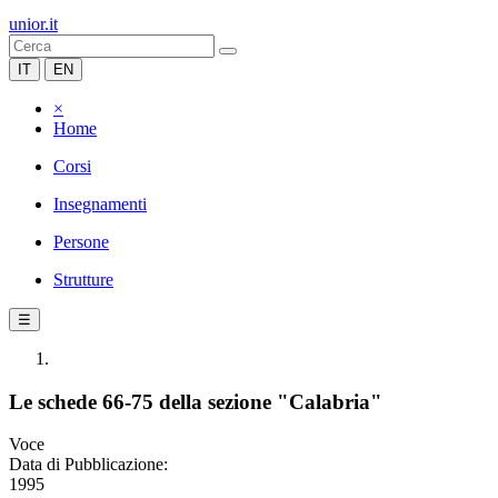
unior.it
IT
EN
×
Home
Corsi
Insegnamenti
Persone
Strutture
☰
Le schede 66-75 della sezione "Calabria"
Voce
Data di Pubblicazione:
1995