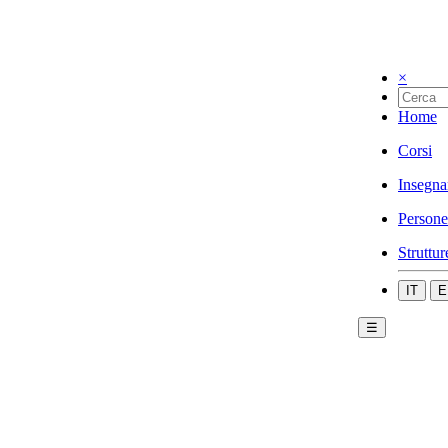
×
Home
Corsi
Insegna
Persone
Struttur
IT
E
☰