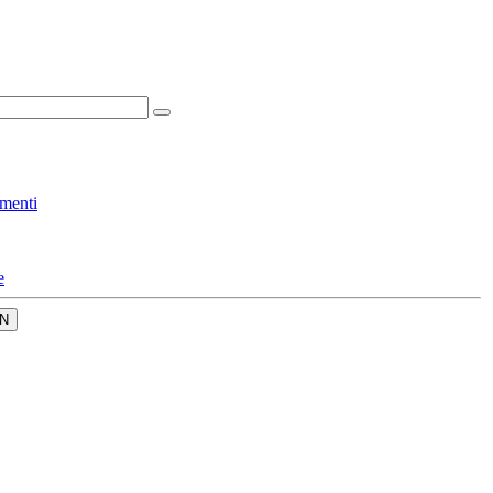
menti
e
N