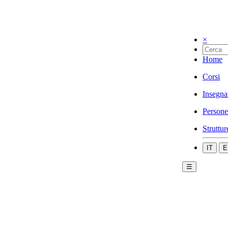
×
Home
Corsi
Insegna
Persone
Struttur
IT
E
☰