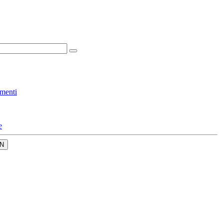
menti
e
N