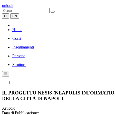
unior.it
IT
EN
×
Home
Corsi
Insegnamenti
Persone
Strutture
☰
IL PROGETTO NESIS (NEAPOLIS INFORMATI
DELLA CITTÀ DI NAPOLI
Articolo
Data di Pubblicazione: