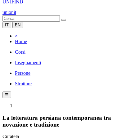
UNIFIND
unior.it
IT
EN
×
Home
Corsi
Insegnamenti
Persone
Strutture
☰
La letteratura persiana contemporanea tra
novazione e tradizione
Curatela