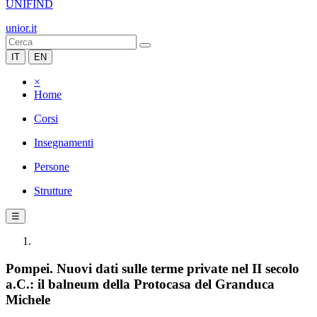
UNIFIND
unior.it
IT
EN
×
Home
Corsi
Insegnamenti
Persone
Strutture
☰
Pompei. Nuovi dati sulle terme private nel II secolo
a.C.: il balneum della Protocasa del Granduca
Michele