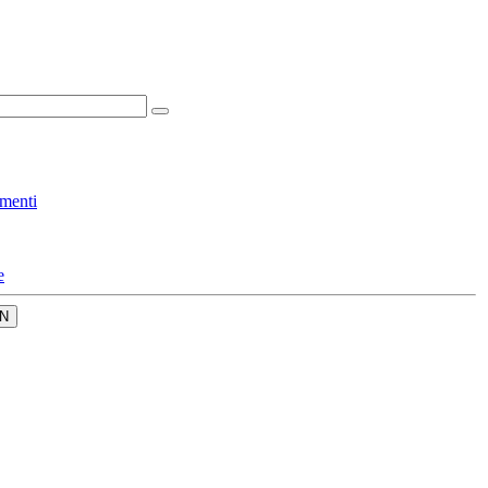
menti
e
N