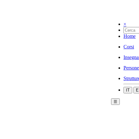
×
Home
Corsi
Insegna
Persone
Struttur
IT
E
☰