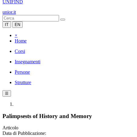
UNIFIND
unior.it
IT
EN
×
Home
Corsi
Insegnamenti
Persone
Strutture
☰
Palimpsests of History and Memory
Articolo
Data di Pubblicazione: