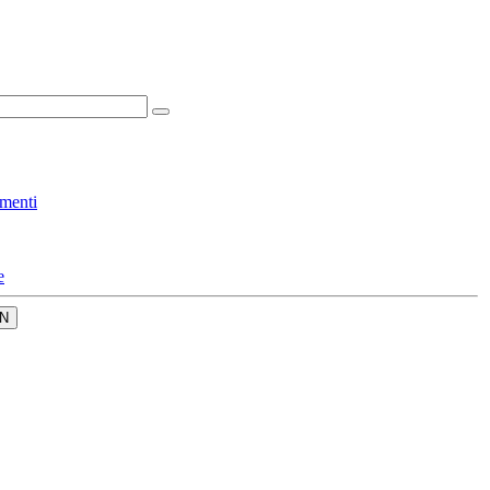
menti
e
N