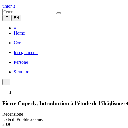
unior.it
IT
EN
×
Home
Corsi
Insegnamenti
Persone
Strutture
☰
Pierre Cuperly, Introduction à l’étude de l’ibāḍisme 
Recensione
Data di Pubblicazione:
2020