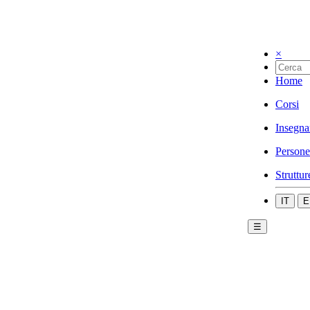
×
Home
Corsi
Insegna
Persone
Struttur
IT
E
☰