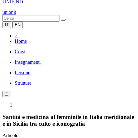
UNIFIND
unior.it
IT
EN
×
Home
Corsi
Insegnamenti
Persone
Strutture
☰
Santità e medicina al femminile in Italia meridionale
e in Sicilia tra culto e iconografia
Articolo