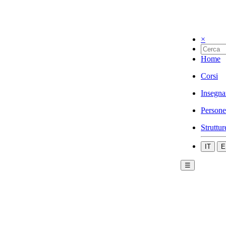
×
Home
Corsi
Insegna
Persone
Struttur
IT
E
☰