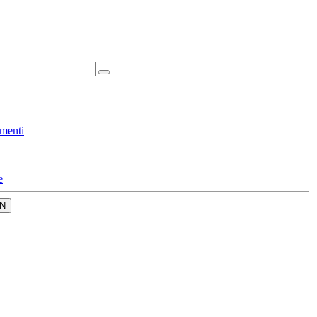
menti
e
N