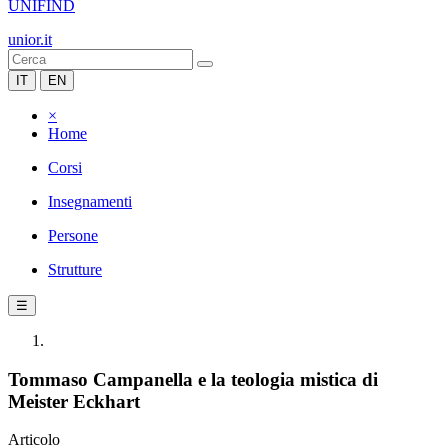
UNIFIND
unior.it
IT
EN
×
Home
Corsi
Insegnamenti
Persone
Strutture
☰
Tommaso Campanella e la teologia mistica di
Meister Eckhart
Articolo