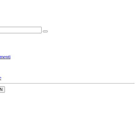
menti
e
N