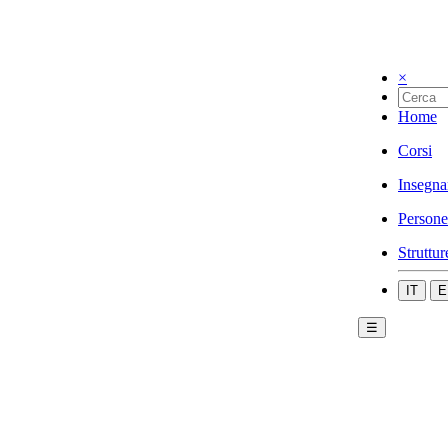
×
Home
Corsi
Insegna
Persone
Struttur
IT
E
☰