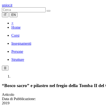
unior.it
IT
EN
×
Home
Corsi
Insegnamenti
Persone
Strutture
☰
“Bosco sacro” e pilastro nel fregio della Tomba II d
Articolo
Data di Pubblicazione:
2019