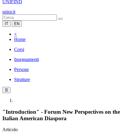
UNIFIND
unior.it
IT
EN
×
Home
Corsi
Insegnamenti
Persone
Strutture
☰
"Introduction" - Forum New Perspectives on the
Italian American Diaspora
Articolo