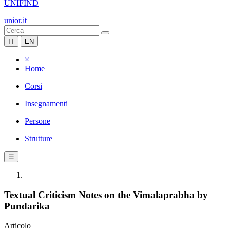
UNIFIND
unior.it
IT
EN
×
Home
Corsi
Insegnamenti
Persone
Strutture
☰
Textual Criticism Notes on the Vimalaprabha by
Pundarika
Articolo