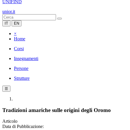
UNIFIND
unior.it
IT
EN
×
Home
Corsi
Insegnamenti
Persone
Strutture
☰
Tradizioni amariche sulle origini degli Oromo
Articolo
Data di Pubblicazione: