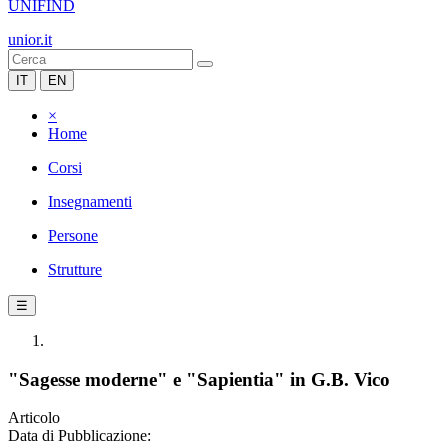
UNIFIND
unior.it
IT
EN
×
Home
Corsi
Insegnamenti
Persone
Strutture
☰
"Sagesse moderne" e "Sapientia" in G.B. Vico
Articolo
Data di Pubblicazione: