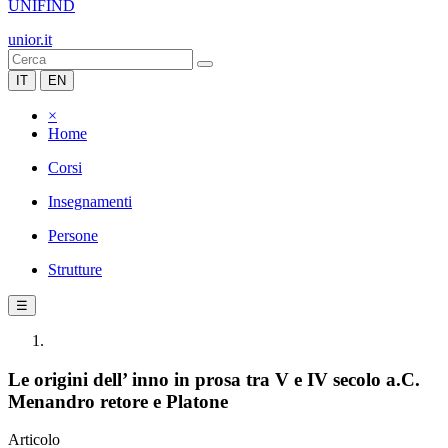
UNIFIND
unior.it
IT
EN
×
Home
Corsi
Insegnamenti
Persone
Strutture
☰
Le origini dell’ inno in prosa tra V e IV secolo a.C.
Menandro retore e Platone
Articolo