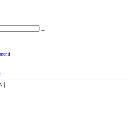
menti
e
N