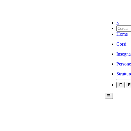
×
Home
Corsi
Insegna
Persone
Struttur
IT
E
☰