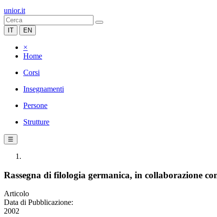
unior.it
IT
EN
×
Home
Corsi
Insegnamenti
Persone
Strutture
☰
Rassegna di filologia germanica, in collaborazione con
Articolo
Data di Pubblicazione:
2002