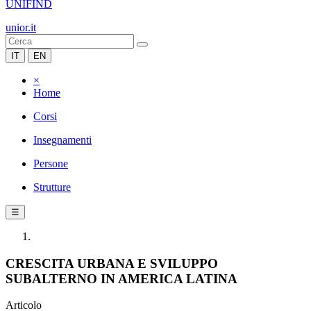
UNIFIND
unior.it
IT
EN
×
Home
Corsi
Insegnamenti
Persone
Strutture
☰
CRESCITA URBANA E SVILUPPO
SUBALTERNO IN AMERICA LATINA
Articolo