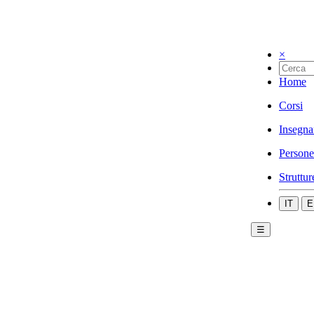
×
Home
Corsi
Insegna
Persone
Struttur
IT
E
☰