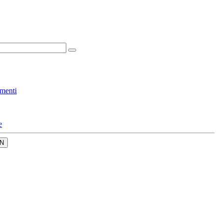
menti
e
N