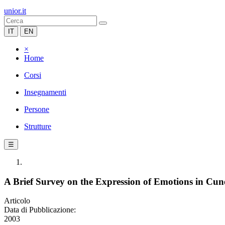
unior.it
IT
EN
×
Home
Corsi
Insegnamenti
Persone
Strutture
☰
A Brief Survey on the Expression of Emotions in Cun
Articolo
Data di Pubblicazione:
2003