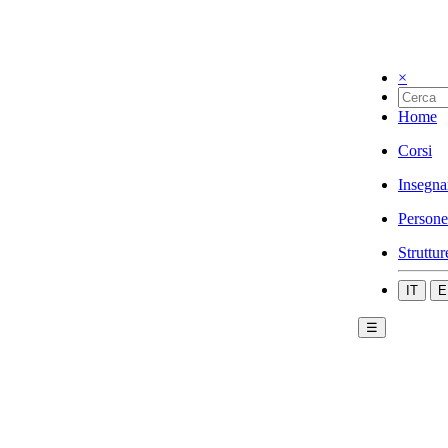
×
Home
Corsi
Insegna
Persone
Struttur
IT
E
☰