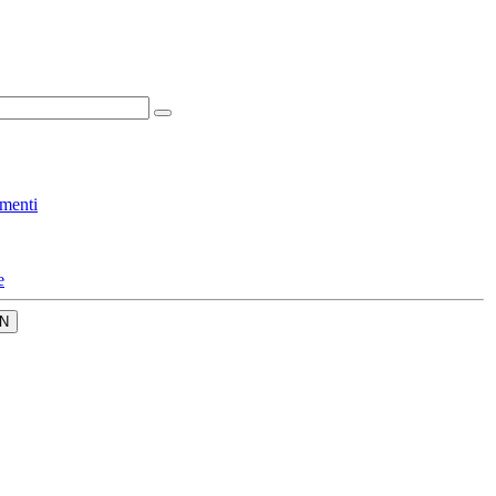
menti
e
N