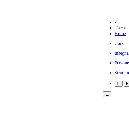
×
Home
Corsi
Insegna
Persone
Struttur
IT
E
☰