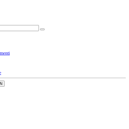
menti
e
N