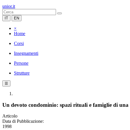
unior.it
IT
EN
×
Home
Corsi
Insegnamenti
Persone
Strutture
☰
Un devoto condominio: spazi rituali e famiglie di una 
Articolo
Data di Pubblicazione:
1998