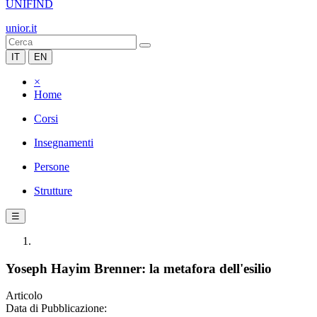
UNIFIND
unior.it
IT
EN
×
Home
Corsi
Insegnamenti
Persone
Strutture
☰
Yoseph Hayim Brenner: la metafora dell'esilio
Articolo
Data di Pubblicazione: