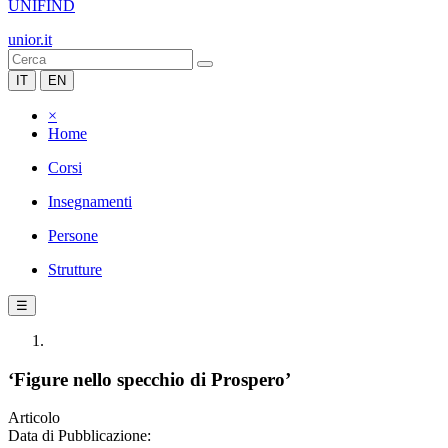
UNIFIND
unior.it
IT
EN
×
Home
Corsi
Insegnamenti
Persone
Strutture
☰
‘Figure nello specchio di Prospero’
Articolo
Data di Pubblicazione: