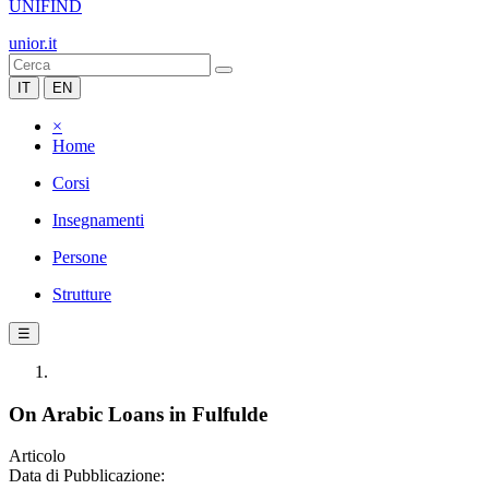
UNIFIND
unior.it
IT
EN
×
Home
Corsi
Insegnamenti
Persone
Strutture
☰
On Arabic Loans in Fulfulde
Articolo
Data di Pubblicazione: