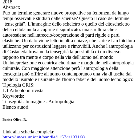
2018
Abstract:
Può un termine generare nuove prospettive su fenomeni da lungo
tempi osservati e studiati dalle scienze? Questo il caso del termine
"tensegrità". L'immagine dello scheletro o quello del citoscheletro
della cellula aiuta a capirne il significato: una struttura che si
autosostiene nell'intreccio/cooperazione di parti rigide e parti
elastiche. Un dato viene letto in altra chiave, che l'arte e l'architettura
utilizzano per costruzioni leggere e rimovibili. Anche l'antropologia
di Castaneda trova nella tensegrità la possibilità di un diverso
rapporto tra mente e corpo nella via dell'uomo nel mondo.
Un'intepretazione eccentrica che rimane marginale nell'antropologia
culturale. Con maggiore attenzione però l'antropologia della
tensegrità può offrire all'uomo contemporaneo una via di uscita dal
modello usurato e usurante dell'homo faber e dell'uomo tecnologico.
Tipologia CRIS:
1.1 Articolo in rivista
Keywords:
Tensegrità- Immagine - Antropologia
Elenco autori:
Bonito Oliva, R.
Link alla scheda completa:
https://unora.unior.it/handle/11574/182160