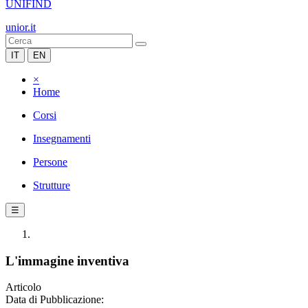
UNIFIND
unior.it
IT
EN
×
Home
Corsi
Insegnamenti
Persone
Strutture
☰
L'immagine inventiva
Articolo
Data di Pubblicazione: