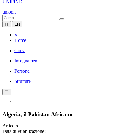
UNIFIND
unior.it
IT
EN
×
Home
Corsi
Insegnamenti
Persone
Strutture
☰
Algeria, il Pakistan Africano
Articolo
Data di Pubblicazione: