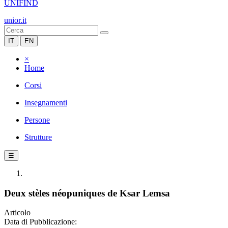
UNIFIND
unior.it
IT
EN
×
Home
Corsi
Insegnamenti
Persone
Strutture
☰
Deux stèles néopuniques de Ksar Lemsa
Articolo
Data di Pubblicazione: