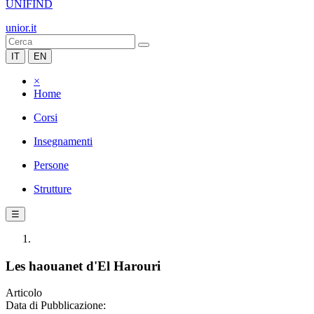
UNIFIND
unior.it
IT
EN
×
Home
Corsi
Insegnamenti
Persone
Strutture
☰
Les haouanet d'El Harouri
Articolo
Data di Pubblicazione: