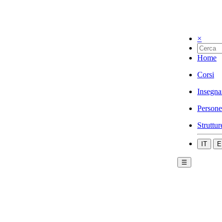
×
Home
Corsi
Insegna
Persone
Struttur
IT
E
☰