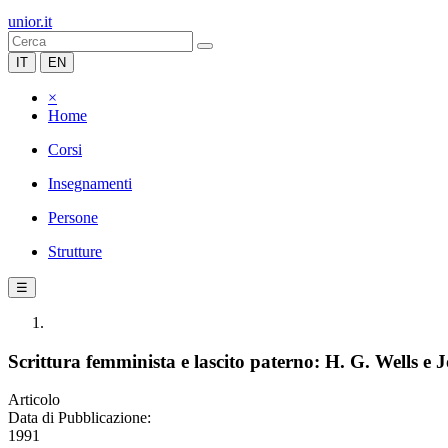
unior.it
IT
EN
×
Home
Corsi
Insegnamenti
Persone
Strutture
☰
Scrittura femminista e lascito paterno: H. G. Wells e
Articolo
Data di Pubblicazione:
1991