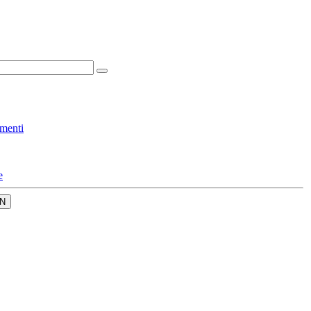
menti
e
N