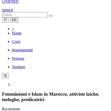
UNIFIND
unior.it
IT
EN
×
Home
Corsi
Insegnamenti
Persone
Strutture
☰
Femminismi e Islam in Marocco, attiviste laiche,
teologhe, predicatrici
Recensione