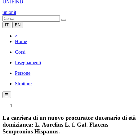
UNIFIND
unior.it
IT
EN
×
Home
Corsi
Insegnamenti
Persone
Strutture
☰
La carriera di un nuovo procurator ducenario di età
domizianea: L. Aurelius L. f. Gal. Flaccus
Sempronius Hispanus.