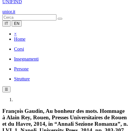
UNIFIND
unior.it
IT
EN
×
Home
Corsi
Insegnamenti
Persone
Strutture
☰
François Gaudin, Au bonheur des mots. Hommage
à Alain Rey, Rouen, Presses Universitaires de Rouen
et du Havre, 2014, in “Annali Sezione Romanza”, n.
LVI, 1, Napoli, University Press, 2014, pp. 303-307,