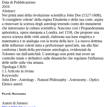
Data di Pubblicazione:
2016
Abstract:
Nei primi anni della rivoluzione scientifica John Dee (1527-1608),
'il consigliere celeste' della regina Elisabetta e della sua corte, aspira
a rinnovare la scienza degli astrologi tenendo conto dei mutamenti
che interessano la cultura scientifica. Nascono così i Propaedeumata
aphoristica, opera stampata a Londra, nel 1558, che propone una
nuova scienza delle virtù astrali, elaborata sua base empirica e
matematica e in analogia con la teoria della luce. La nuova dottrina
delle influenze celesti mira a perfezionare quest'arte, ma alla fine
conferma i limiti della previsione astrologica, evidenziati da
Tolomeo sin dall'antichità. L'astrologo non potrà mai avere un
controllo totale e definitivo sulle dinamiche che regolano l'influenza
delle stelle sulla vita umana.
Tipologia CRIS:
1.1 Articolo in rivista
Keywords:
John Dee - Astrology - Natural Philosophy - Astronomy - Optics
Elenco autori:
Picardi, Mariassunta
Autori di Ateneo: