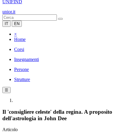
UNIFIND
unior.it
IT
EN
×
Home
Corsi
Insegnamenti
Persone
Strutture
☰
Il 'consigliere celeste' della regina. A proposito
dell'astrologia in John Dee
Articolo