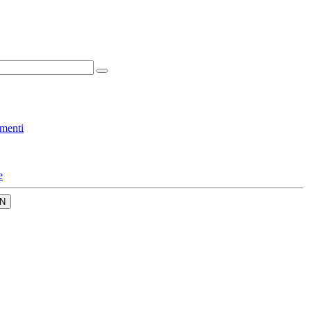
menti
e
N