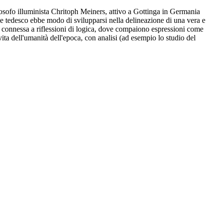
filosofo illuminista Chritoph Meiners, attivo a Gottinga in Germania
ale tedesco ebbe modo di svilupparsi nella delineazione di una vera e
viene connessa a riflessioni di logica, dove compaiono espressioni come
vita dell'umanità dell'epoca, con analisi (ad esempio lo studio del