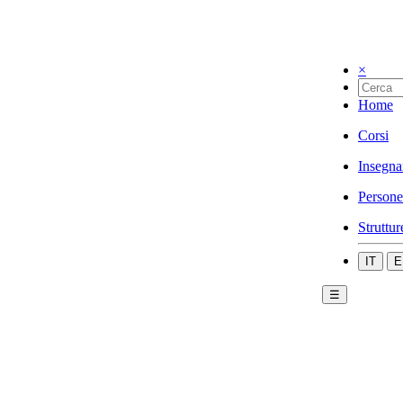
×
Home
Corsi
Insegna
Persone
Struttur
IT
E
☰