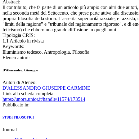
Abstract:
Il contributo, che fa parte di un articolo più ampio con altri due autor
nella seconda metà del Settecento, che prese parte attiva alla discussi
propria filosofia della storia. L'asserita superiorità razziale, e razzis
"limiti della ragione" e "tribunale del ragionamento rigoroso", e di etn
feticismo) che ebbero una grande diffusione in quegli anni.
Tipologia CRIS:
1.1 Articolo in rivista
Keywords:
Illuminismo tedesco, Antropologia, Filosofia
Elenco autori:
D'Alessandro, Giuseppe
Autori di Ateneo:
D'ALESSANDRO GIUSEPPE CARMINE
Link alla scheda completa:
https://unora.unior.it/handle/11574/173514
Pubblicato in:
STUDI FILOSOFICI
Journal