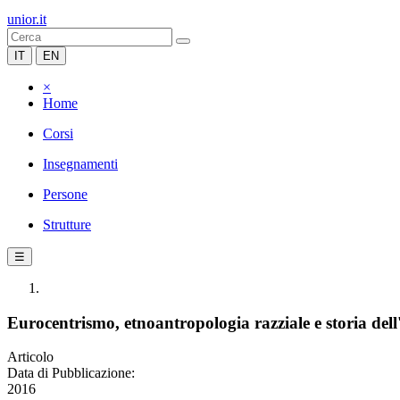
unior.it
IT
EN
×
Home
Corsi
Insegnamenti
Persone
Strutture
☰
Eurocentrismo, etnoantropologia razziale e storia dell
Articolo
Data di Pubblicazione:
2016