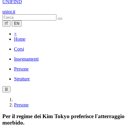
UNIFIND
unior.it
IT
EN
×
Home
Corsi
Insegnamenti
Persone
Strutture
☰
Persone
Per il regime dei Kim Tokyo preferisce l'atterraggio
morbido.