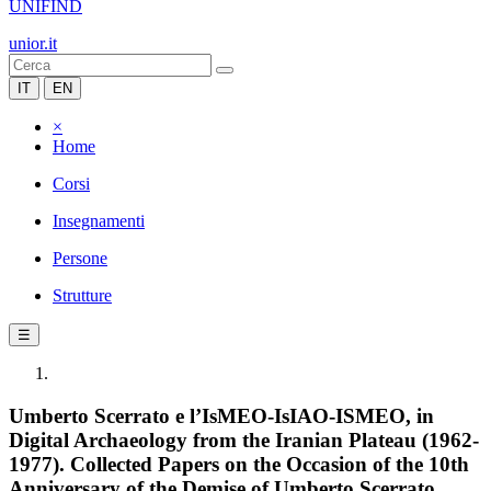
UNIFIND
unior.it
IT
EN
×
Home
Corsi
Insegnamenti
Persone
Strutture
☰
Umberto Scerrato e l’IsMEO-IsIAO-ISMEO, in
Digital Archaeology from the Iranian Plateau (1962-
1977). Collected Papers on the Occasion of the 10th
Anniversary of the Demise of Umberto Scerrato