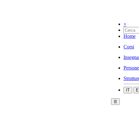
×
Home
Corsi
Insegna
Persone
Struttur
IT
E
☰