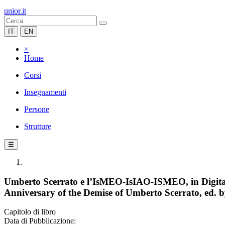
unior.it
IT
EN
×
Home
Corsi
Insegnamenti
Persone
Strutture
☰
Umberto Scerrato e l’IsMEO-IsIAO-ISMEO, in Digital 
Anniversary of the Demise of Umberto Scerrato, ed. b
Capitolo di libro
Data di Pubblicazione: