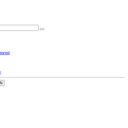
menti
e
N