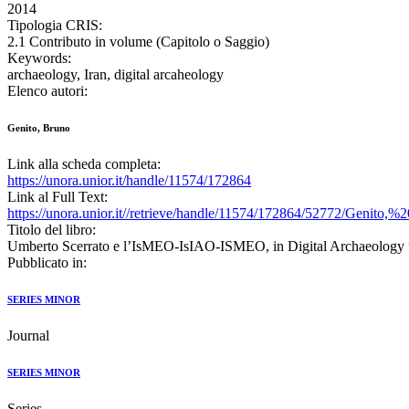
2014
Tipologia CRIS:
2.1 Contributo in volume (Capitolo o Saggio)
Keywords:
archaeology, Iran, digital arcaheology
Elenco autori:
Genito, Bruno
Link alla scheda completa:
https://unora.unior.it/handle/11574/172864
Link al Full Text:
https://unora.unior.it//retrieve/handle/11574/172864/52772/Genit
Titolo del libro:
Umberto Scerrato e l’IsMEO-IsIAO-ISMEO, in Digital Archaeology fro
Pubblicato in:
SERIES MINOR
Journal
SERIES MINOR
Series