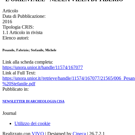
Articolo
Data di Pubblicazione:
2016
Tipologia CRIS:
1.1 Articolo in rivista
Elenco autori:
Pesando, Fabrizio; Stefanile, Michele
Link alla scheda completa:
https://unora.unior.it/handle/11574/167077
Link al Full Text:
https://unora.unior.it//retrieve/handle/11574/167077/21565/006_Pes
%20Stefanile.pdf
Pubblicato in:
NEWSLETTER DI ARCHEOLOGIA CISA
Journal
Utilizzo dei cookie
Realizzato con
VIVO
| Designed by
Cineca
| 26.7.2.1