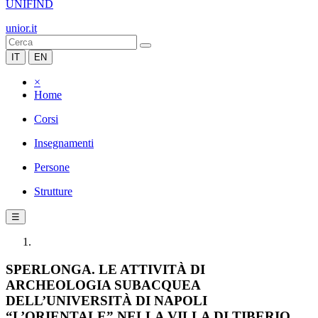
UNIFIND
unior.it
IT
EN
×
Home
Corsi
Insegnamenti
Persone
Strutture
☰
SPERLONGA. LE ATTIVITÀ DI
ARCHEOLOGIA SUBACQUEA
DELL’UNIVERSITÀ DI NAPOLI
“L’ORIENTALE” NELLA VILLA DI TIBERIO