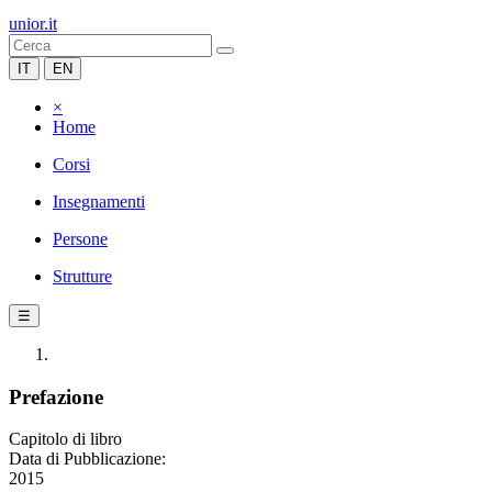
unior.it
IT
EN
×
Home
Corsi
Insegnamenti
Persone
Strutture
☰
Prefazione
Capitolo di libro
Data di Pubblicazione:
2015