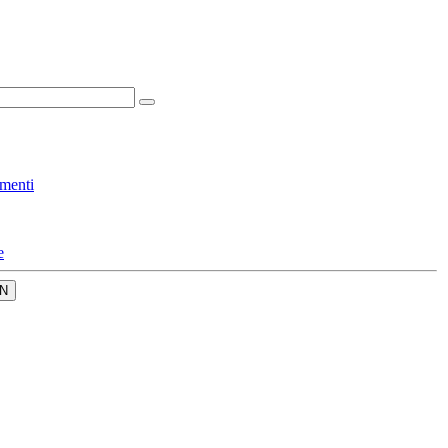
menti
e
N