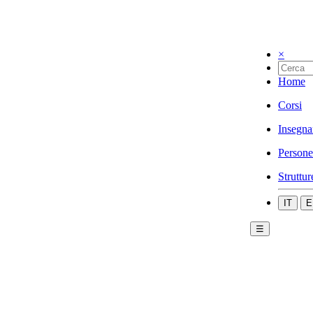
×
Home
Corsi
Insegna
Persone
Struttur
IT
E
☰