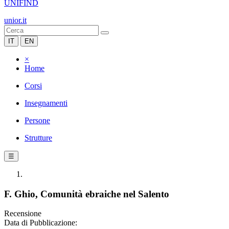
UNIFIND
unior.it
IT
EN
×
Home
Corsi
Insegnamenti
Persone
Strutture
☰
F. Ghio, Comunità ebraiche nel Salento
Recensione
Data di Pubblicazione: