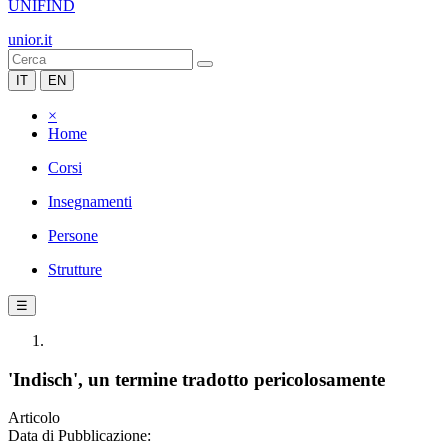
UNIFIND
unior.it
IT
EN
×
Home
Corsi
Insegnamenti
Persone
Strutture
☰
'Indisch', un termine tradotto pericolosamente
Articolo
Data di Pubblicazione: