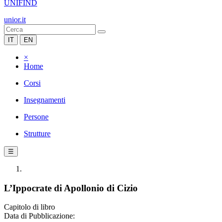
UNIFIND
unior.it
IT
EN
×
Home
Corsi
Insegnamenti
Persone
Strutture
☰
L’Ippocrate di Apollonio di Cizio
Capitolo di libro
Data di Pubblicazione: