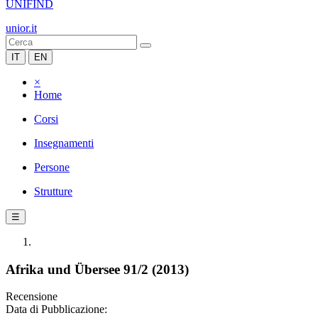
UNIFIND
unior.it
IT
EN
×
Home
Corsi
Insegnamenti
Persone
Strutture
☰
Afrika und Übersee 91/2 (2013)
Recensione
Data di Pubblicazione: