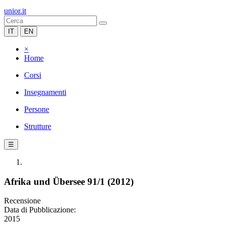
unior.it
IT
EN
×
Home
Corsi
Insegnamenti
Persone
Strutture
☰
Afrika und Übersee 91/1 (2012)
Recensione
Data di Pubblicazione:
2015