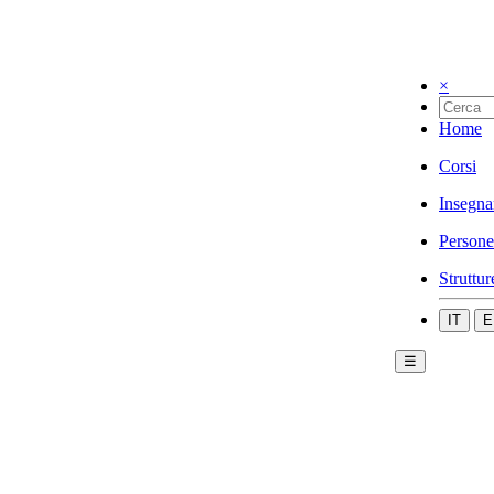
×
Home
Corsi
Insegna
Persone
Struttur
IT
E
☰