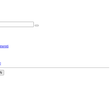
menti
e
N